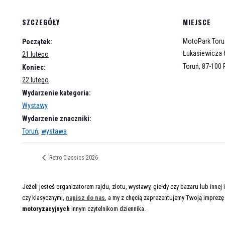
SZCZEGÓŁY
MIEJSCE
MotoPark Toru
Początek:
Łukasiewicza 
21 lutego
Toruń
,
87-100
Koniec:
22 lutego
Wydarzenie kategoria:
Wystawy
Wydarzenie znaczniki:
Toruń
,
wystawa
Retro Classics 2026
Jeżeli jesteś organizatorem rajdu, zlotu, wystawy, giełdy czy bazaru lub inn
czy klasycznymi,
napisz do nas
, a my z chęcią zaprezentujemy Twoją imprez
motoryzacyjnych
innym czytelnikom dziennika.