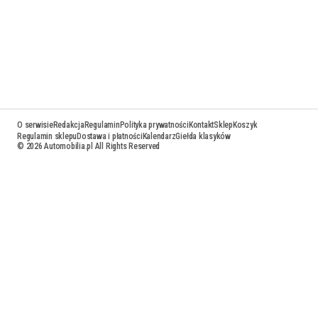
O serwisie
Redakcja
Regulamin
Polityka prywatności
Kontakt
Sklep
Koszyk
Regulamin sklepu
Dostawa i płatności
Kalendarz
Giełda klasyków
© 2026 Automobilia.pl All Rights Reserved