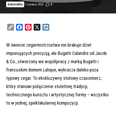
Automobilia
7 czerwca 2025
0
C
F
P
X
W
o
a
i
y
p
c
n
k
W świecie zegarmistrzostwa nie brakuje dzieł
y
e
t
o
imponujących precyzją, ale Bugatti Calandre od Jacob
L
b
e
p
i
o
r
& Co., stworzony we współpracy z marką Bugatti i
n
o
e
francuskim domem Lalique, wykracza daleko poza
k
k
s
typowy zegar. To ekskluzywny stołowy czasomierz,
t
który stanowi połączenie stuletniej tradycji,
technicznego kunsztu i artystycznej formy – wszystko
to w jednej, spektakularnej kompozycji.