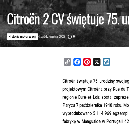
Citroën 2 CV świętuje 75. u
Historia motoryzacji
4 października 2023
0
C
F
P
X
W
o
a
i
y
p
c
n
k
Citroën świętuje 75. urodziny swoje
y
e
t
o
projektowym Citroëna przy Rue du 
L
b
e
p
regionie Eure-et-Loir, został zapr
i
o
r
Paryżu 7 października 1948 roku. Mo
n
o
e
wyprodukowano 5 114 969 egzemplar
k
k
s
fabrykę w Mangualde w Portugalii 42 
t