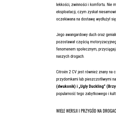
lekkości, zwinności i komfortu. Ni
eksploatacji, czym zyskał niesamow
oczekiwana na dostawę wydłużył się 
Jego awangardowy duch oraz genialne
pozostawał częścią motoryzacyjnego
fenomenem społecznym, przyciągają
naszych drogach.
Citroën 2 CV jest również znany na c
przydomkami lub pieszczotliwymi n
(dwukonik) i „Ugly Duckling” (Brz
popularność tego zabytkowego i kul
WIELE WERSJI I PRZYGÓD NA DROGA