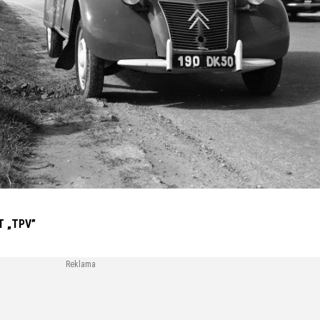
T „TPV”
Reklama