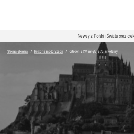
Newsy z Polski i Świata oraz cie
Strona główna
Historia motoryzacji
Citroën 2 CV świętuje 75. urodziny