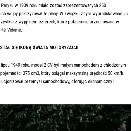
aryżu w 1939 roku miało zostać zaprezentowanych 250
uch wojny pokrzyżował te plany. W związku z tym wyprodukowane już
zystkie z wyjątkiem czterech, które potajemnie przechowano w
rté-Vidame.
STAŁ SIĘ IKONĄ ŚWIATA MOTORYZACJI
 lipcu 1949 roku, model 2 CV był małym samochodem z chłodzonym
 pojemności 375 cm3, który osiągał maksymalną prędkość 50 km/h.
olucjonizował przemysł samochodowy, oferując ekonomiczny i