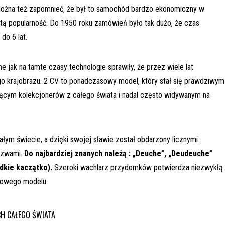
e można też zapomnieć, że był to samochód bardzo ekonomiczny w
itą popularność. Do 1950 roku zamówień było tak dużo, że czas
do 6 lat.
 jak na tamte czasy technologie sprawiły, że przez wiele lat
 krajobrazu. 2 CV to ponadczasowy model, który stał się prawdziwym
cym kolekcjonerów z całego świata i nadal często widywanym na
ałym świecie, a dzięki swojej sławie został obdarzony licznymi
azwami.
Do najbardziej znanych należą : „Deuche”, „Deudeuche”
ydkie kaczątko).
Szeroki wachlarz przydomków potwierdza niezwykłą
towego modelu.
CH CAŁEGO ŚWIATA