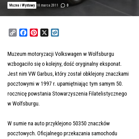
Muzea i Wystawy
18 marca 2011
0
C
F
P
X
W
o
a
i
y
p
c
n
k
Muzeum motoryzacji Volkswagen w Wolfsburgu
y
e
t
o
wzbogaciło się o kolejny, dość oryginalny eksponat.
L
b
e
p
i
o
r
Jest nim VW Garbus, który został obklejony znaczkami
n
o
e
pocztowymi w 1997 r. upamiętniając tym samym 50.
k
k
s
rocznicę powstania Stowarzyszenia Filatelistycznego
t
w Wolfsburgu.
W sumie na auto przyklejono 50350 znaczków
pocztowych. Oficjalnego przekazania samochodu