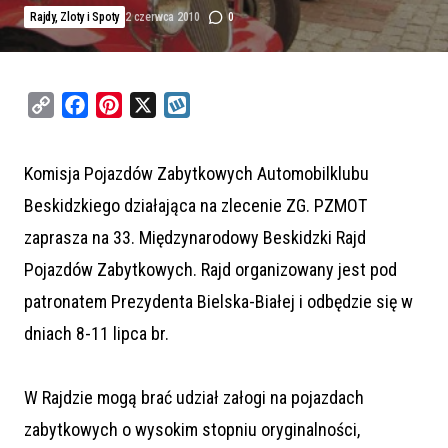
Rajdy, Zloty i Spoty
2 czerwca 2010
0
C
F
P
X
W
o
a
i
y
p
c
n
k
Komisja Pojazdów Zabytkowych Automobilklubu
y
e
t
o
Beskidzkiego działająca na zlecenie ZG. PZMOT
L
b
e
p
i
o
r
zaprasza na 33. Międzynarodowy Beskidzki Rajd
n
o
e
Pojazdów Zabytkowych. Rajd organizowany jest pod
k
k
s
patronatem Prezydenta Bielska-Białej i odbędzie się w
t
dniach 8-11 lipca br.
W Rajdzie mogą brać udział załogi na pojazdach
zabytkowych o wysokim stopniu oryginalności,