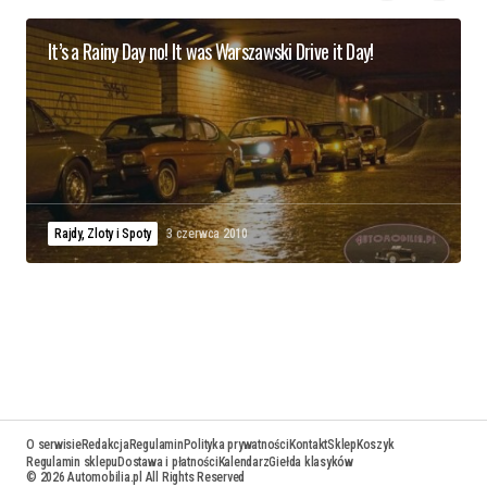
It’s a Rainy Day no! It was Warszawski Drive it Day!
Rajdy, Zloty i Spoty
3 czerwca 2010
O serwisie
Redakcja
Regulamin
Polityka prywatności
Kontakt
Sklep
Koszyk
Regulamin sklepu
Dostawa i płatności
Kalendarz
Giełda klasyków
© 2026 Automobilia.pl All Rights Reserved