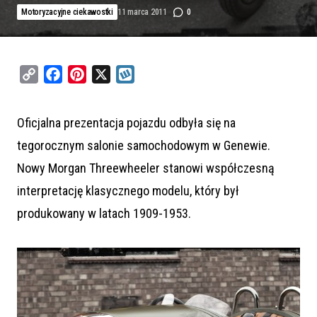
Motoryzacyjne ciekawostki
11 marca 2011
0
C
F
P
X
W
o
a
i
y
p
c
n
k
Oficjalna prezentacja pojazdu odbyła się na
y
e
t
o
tegorocznym salonie samochodowym w Genewie.
L
b
e
p
i
o
r
Nowy Morgan Threewheeler stanowi współczesną
n
o
e
interpretację klasycznego modelu, który był
k
k
s
produkowany w latach 1909-1953.
t