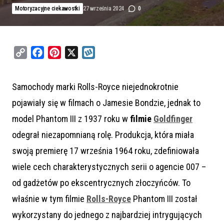
Motoryzacyjne ciekawostki
27 września 2024
0
C
F
P
X
W
o
a
i
y
p
c
n
k
Samochody marki Rolls-Royce niejednokrotnie
y
e
t
o
pojawiały się w filmach o Jamesie Bondzie, jednak to
L
b
e
p
i
o
r
model Phantom III z 1937 roku w
filmie
Goldfinger
n
o
e
odegrał niezapomnianą rolę. Produkcja, która miała
k
k
s
swoją premierę 17 września 1964 roku, zdefiniowała
t
wiele cech charakterystycznych serii o agencie 007 –
od gadżetów po ekscentrycznych złoczyńców. To
właśnie w tym filmie
Rolls-Royce
Phantom III został
wykorzystany do jednego z najbardziej intrygujących