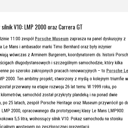
y silnik V10: LMP 2000 oraz Carrera GT
dzinie 11:00 zespół
Porsche Museum
zaprasza na panel dyskusyjny z
a Le Mans i ambasador marki Timo Bernhard oraz były inżynier
iają wówczas z Arminem Burgerem, koordynatorem ds. historii Porsc
ścigach długodystansowych i szczególnym samochodzie, który kilka
zienne po szeroko zakrojonych pracach renowacyjnych – to
Porsche L
MP 2000. Ten ambitny projekt, stworzony z myślą o kolejnym triumfie 
ostał przerwany na etapie rozwoju 26 lat temu. W 1999 roku, po
 kilometrów, samochód został przykryty plandeką i na ponad dwie
o, po 25 latach, zespół Porsche Heritage oraz Museum przywrócił go d
ch LMP 2000, opracowanego dla prototypowej klasy Le Mans LMP900:
kowa 5,5 litra, wolnossący silnik V10. Pokaz samochodu na stoisku
icjalnym występem po zeszłorocznej prezentacji.