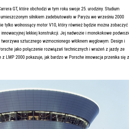
arrera GT, które obchodzi w tym roku swoje 25. urodziny. Studium
 umieszczonym silnikiem zadebiutowało w Paryżu we wrześniu 2000
 nie tylko wolnossący motor V10, który również będzie można zobaczyć
ł innowacyjnej lekkiej konstrukcji. Jej nadwozie i monokokowe podwozi
z tworzywa sztucznego wzmocnionego włóknem węglowym. Design i
Porsche jako połączenie rozwiązań technicznych i wrażeń z jazdy ze
e z LMP 2000 pokazuje, jak bardzo w Porsche innowacja przenika się 