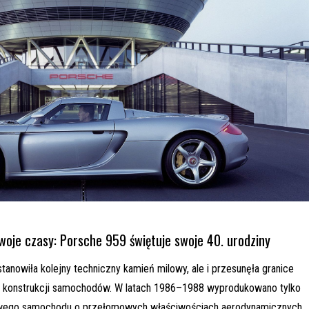
oje czasy: Porsche 959 świętuje swoje 40. urodziny
stanowiła kolejny techniczny kamień milowy, ale i przesunęła granice
 konstrukcji samochodów. W latach 1986–1988 wyprodukowano tylko
wego samochodu o przełomowych właściwościach aerodynamicznych.