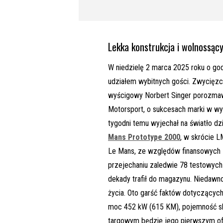
Lekka konstrukcja i wolnossąc
W niedzielę 2 marca 2025 roku o go
udziałem wybitnych gości. Zwycięzc
wyścigowy Norbert Singer porozmaw
Motorsport, o sukcesach marki w wy
tygodni temu wyjechał na światło d
Mans Prototype 2000
, w skrócie L
Le Mans, ze względów finansowych z
przejechaniu zaledwie 78 testowych
dekady trafił do magazynu. Niedawn
życia. Oto garść faktów dotyczący
moc 452 kW (615 KM), pojemność sko
targowym będzie jego pierwszym of