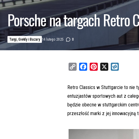
Porsche na targach Retro 
Targi, Giełdy i Bazary
14 lutego 2025
0
C
F
P
X
W
o
a
i
y
p
c
n
k
Retro Classics w Stuttgarcie to nie
y
e
t
o
entuzjastów sportowych aut z całego
L
b
e
p
będzie obecne w stuttgarckim cen
i
o
r
przeszłość marki z jej innowacyjną t
n
o
e
k
k
s
t