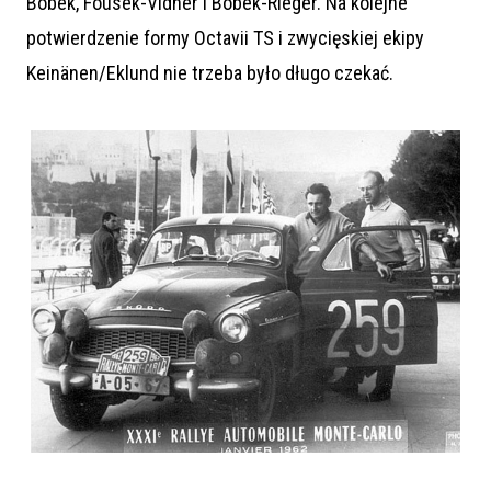
Bobek, Fousek-Vidner i Bobek-Rieger. Na kolejne
potwierdzenie formy Octavii TS i zwycięskiej ekipy
Keinänen/Eklund nie trzeba było długo czekać.