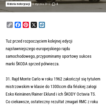
Historia motoryzacji
16 stycznia 2012
0
C
F
P
X
W
o
a
i
y
p
c
n
k
Tuż przed rozpoczęciem kolejnej edycji
y
e
t
o
najsławniejszego europejskiego rajdu
L
b
e
p
i
o
r
samochodowego, przypominamy sportowy sukces
n
o
e
marki ŠKODA sprzed półwiecza.
k
k
s
t
31. Rajd Monte Carlo w roku 1962 zakończył się tytułem
mistrzowskim w klasie do 1300ccm dla fińskiej załogi
Esko Keinänen/Rainer Eklund i ich ŠKODY Octavia TS.
Co ciekawsze, ostateczny rezultat zmagań RMC z roku