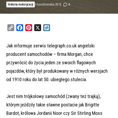
Historia motoryzacji
14 października 2010
0
C
F
P
X
W
o
a
i
y
p
c
n
k
Jak informuje serwis telegraph.co.uk angielski
y
e
t
o
producent samochodów – firma Morgan, chce
L
b
e
p
i
o
r
przywrócić do życia jeden ze swoich flagowych
n
o
e
pojazdów, który był produkowany w różnych wersjach
k
k
s
od 1910 roku do lat 50. ubiegłego stulecia.
t
Jest nim trójkołowy samochód (zwany też trajką),
którym jeździły takie sławne postacie jak Brigitte
Bardot, królowa Jordanii Noor czy Sir Stirling Moss