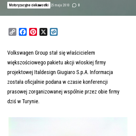
Motoryzacyjne ciekawostki
25 maja 2010
0
C
F
P
X
W
o
a
i
y
p
c
n
k
Volkswagen Group stał się właścicielem
y
e
t
o
większościowego pakietu akcji włoskiej firmy
L
b
e
p
i
o
r
projektowej Italdesign Giugiaro S.p.A. Informacja
n
o
e
została oficjalnie podana w czasie konferencji
k
k
s
prasowej zorganizowanej wspólnie przez obie firmy
t
dziś w Turynie.