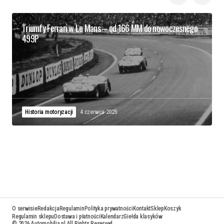
Triumfy Ferrari w Le Mans – od 166 MM do nowoczesnego
499P
Historia motoryzacji
4 czerwca 2025
O serwisie
Redakcja
Regulamin
Polityka prywatności
Kontakt
Sklep
Koszyk
Regulamin sklepu
Dostawa i płatności
Kalendarz
Giełda klasyków
© 2026 Automobilia.pl All Rights Reserved