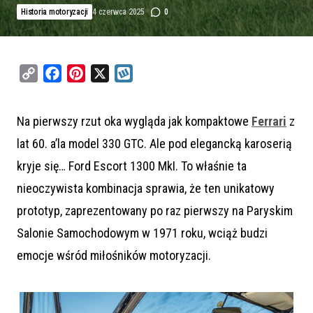
Historia motoryzacji
4 czerwca 2025
0
C
F
P
X
W
o
a
i
y
p
c
n
k
Na pierwszy rzut oka wygląda jak kompaktowe
Ferrari
z
y
e
t
o
lat 60. a’la model 330 GTC. Ale pod elegancką karoserią
L
b
e
p
i
o
r
kryje się… Ford Escort 1300 MkI. To właśnie ta
n
o
e
nieoczywista kombinacja sprawia, że ten unikatowy
k
k
s
prototyp, zaprezentowany po raz pierwszy na Paryskim
t
Salonie Samochodowym w 1971 roku, wciąż budzi
emocje wśród miłośników motoryzacji.